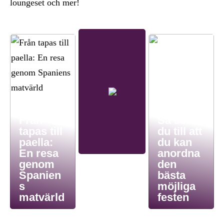
loungeset och mer!
Från
Så ser
tapas till
du till att
paella:
du kan
En resa
anordna
genom
den
Spanien
bästa
s
möjliga
matvärld
festen