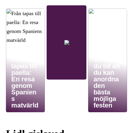
Från
Så ser
tapas till
du till att
paella:
du kan
En resa
anordna
genom
den
Spanien
bästa
s
möjliga
matvärld
festen