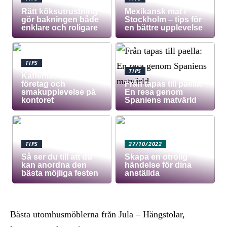
Rätt köksutrustning
Mexikansk mat i
gör bakningen både
Stockholm – tips för
enklare och roligare
en bättre upplevelse
TIPS
TIPS
Kaffemaskin för
företag och
Från tapas till paella:
smakupplevelse på
En resa genom
kontoret
Spaniens matvärld
TIPS
27/10/2022
Så ser du till att du
Skapa en otrolig
kan anordna den
händelse för dina
bästa möjliga festen
anställda
Bästa utomhusmöblerna från Jula – Hängstolar,