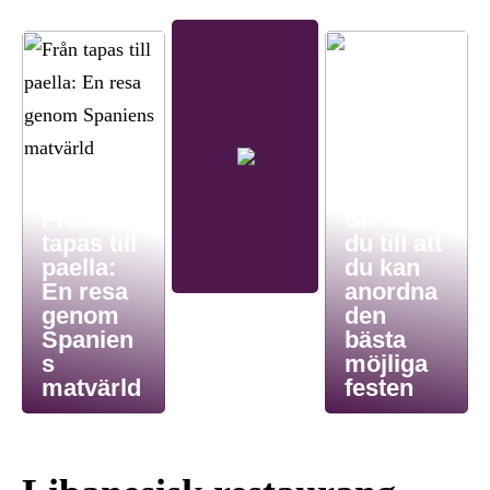
Från
Så ser
tapas till
du till att
paella:
du kan
En resa
anordna
genom
den
Spanien
bästa
s
möjliga
matvärld
festen