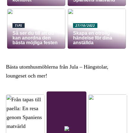
TIPS
27/10/2022
Så ser du till att du
Skapa en otrolig
kan anordna den
händelse för dina
bästa möjliga festen
anställda
Bästa utomhusmöblerna från Jula – Hängstolar,
loungeset och mer!