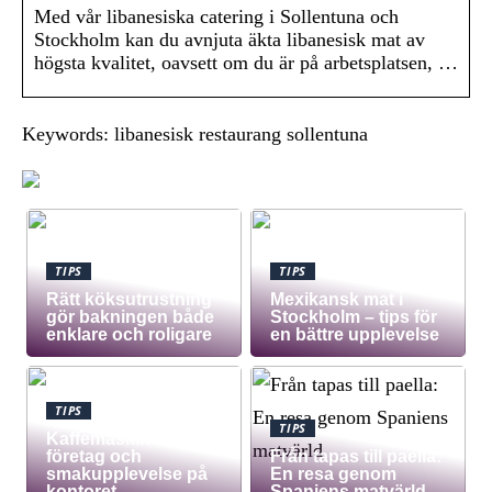
Med vår libanesiska catering i Sollentuna och
Stockholm kan du avnjuta äkta libanesisk mat av
högsta kvalitet, oavsett om du är på arbetsplatsen, …
Keywords: libanesisk restaurang sollentuna
TIPS
TIPS
Rätt köksutrustning
Mexikansk mat i
gör bakningen både
Stockholm – tips för
enklare och roligare
en bättre upplevelse
TIPS
TIPS
Kaffemaskin för
företag och
Från tapas till paella:
smakupplevelse på
En resa genom
kontoret
Spaniens matvärld