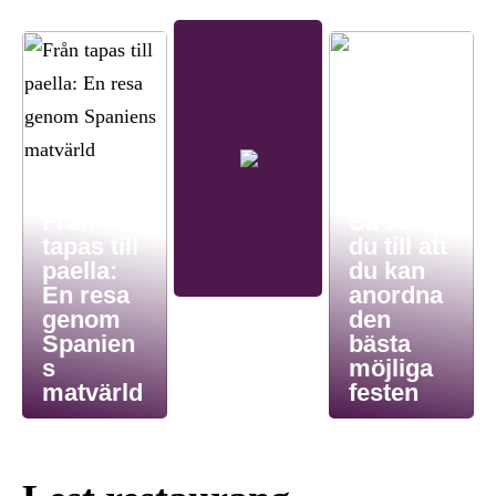
Från
Så ser
tapas till
du till att
paella:
du kan
En resa
anordna
genom
den
Spanien
bästa
s
möjliga
matvärld
festen