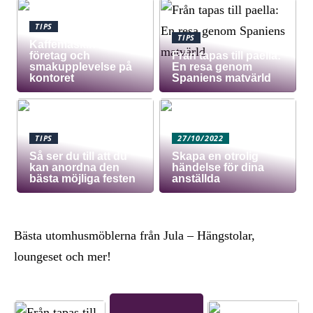
TIPS
TIPS
Kaffemaskin för
företag och
Från tapas till paella:
smakupplevelse på
En resa genom
kontoret
Spaniens matvärld
TIPS
27/10/2022
Så ser du till att du
Skapa en otrolig
kan anordna den
händelse för dina
bästa möjliga festen
anställda
Bästa utomhusmöblerna från Jula – Hängstolar,
loungeset och mer!