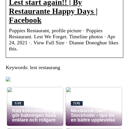
Lest start again!! | By
Restaurante Happy Days |
Facebook
Poppies Restaurant, profile picture · Poppies
Restaurant. Lest We Forget. Timeline photos · Apr
24, 2021 ·. View Full Size · Dianne Donoghue likes
this.
Keywords: lest restaurang
TIPS
TIPS
Rätt köksutrustning
Mexikansk mat i
gör bakningen både
Stockholm – tips för
enklare och roligare
en bättre upplevelse