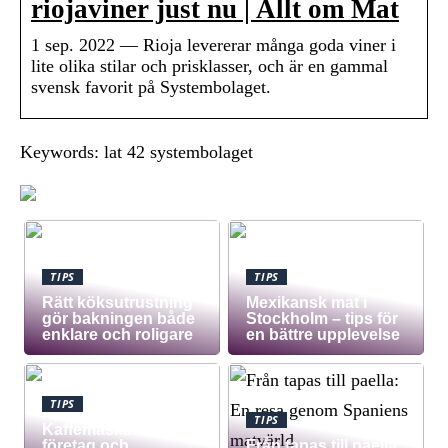
riojaviner just nu | Allt om Mat
1 sep. 2022 — Rioja levererar många goda viner i
lite olika stilar och prisklasser, och är en gammal
svensk favorit på Systembolaget.
Keywords: lat 42 systembolaget
TIPS
TIPS
Rätt köksutrustning
Mexikansk mat i
gör bakningen både
Stockholm – tips för
enklare och roligare
en bättre upplevelse
TIPS
TIPS
Kaffemaskin för
företag och
Från tapas till paella: