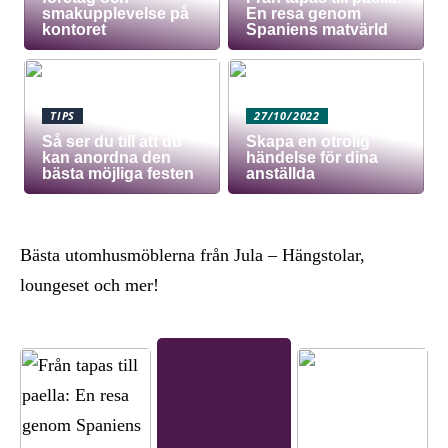
smakupplevelse på
En resa genom
kontoret
Spaniens matvärld
TIPS
27/10/2022
Så ser du till att du
Skapa en otrolig
kan anordna den
händelse för dina
bästa möjliga festen
anställda
Bästa utomhusmöblerna från Jula – Hängstolar,
loungeset och mer!