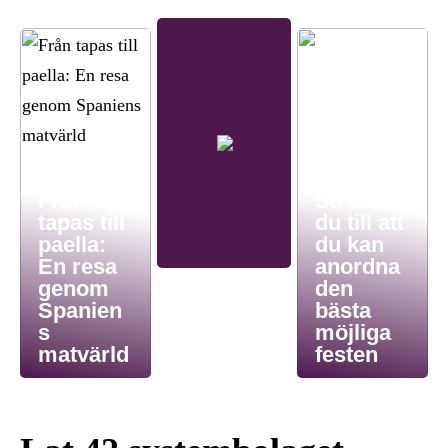
Från
Så ser
tapas till
du till att
paella:
du kan
En resa
anordna
genom
den
Spanien
bästa
s
möjliga
matvärld
festen