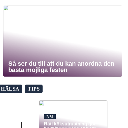
Så ser du till att du kan anordna den
bästa möjliga festen
HÄLSA
TIPS
TIPS
Rätt köksutrustning gör