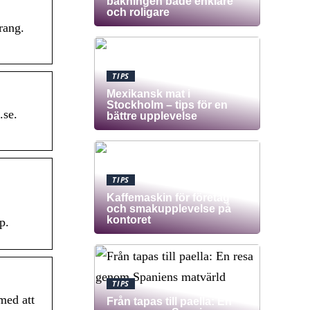
bakningen både enklare
och roligare
rang.
TIPS
Mexikansk mat i
Stockholm – tips för en
.se.
bättre upplevelse
TIPS
Kaffemaskin för företag
och smakupplevelse på
kontoret
p.
TIPS
med att
Från tapas till paella: En