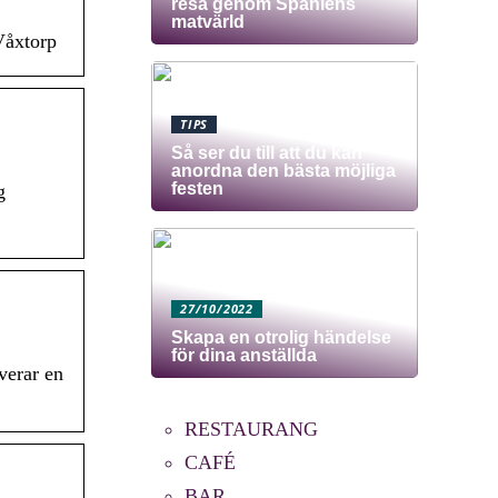
resa genom Spaniens
matvärld
Våxtorp
TIPS
Så ser du till att du kan
anordna den bästa möjliga
festen
g
27/10/2022
Skapa en otrolig händelse
för dina anställda
verar en
RESTAURANG
CAFÉ
BAR