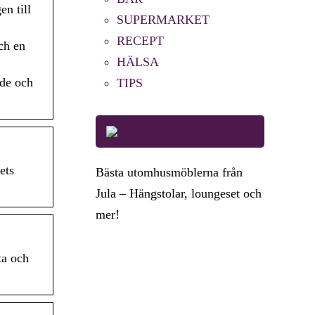
n till
SUPERMARKET
RECEPT
ch en
HÄLSA
nde och
TIPS
ets
Bästa utomhusmöblerna från
Jula – Hängstolar, loungeset och
mer!
ta och