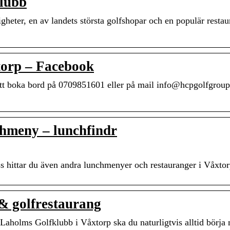
lubb
eter, en av landets största golfshopar och en populär restau
torp – Facebook
tt boka bord på 0709851601 eller på mail info@hcpgolfgroup
hmeny – lunchfindr
 hittar du även andra lunchmenyer och restauranger i Våxtor
& golfrestaurang
Laholms Golfklubb i Våxtorp ska du naturligtvis alltid börja 