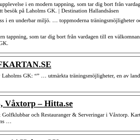
pplevelse i en modern tappning, som tar dig bort från vardage
tt besök på Laholms GK. | Destination Hallandsåsen
ss i en underbar miljö. … toppmoderna träningsmöjligheter o
rn tappning, som tar dig bort från vardagen till en välkomna
 GK.
LFKARTAN.SE
 Laholms GK: “” … utmärkta träningsmöjligheter, en av land
, Våxtorp – Hitta.se
Golfklubbar och Restauranger & Serveringar i Våxtorp. Kar
lms …