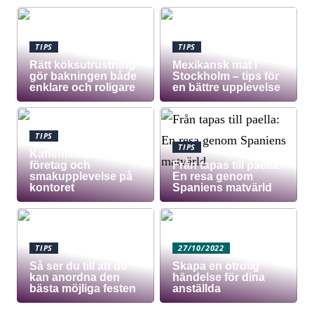
TIPS
TIPS
Rätt köksutrustning
Mexikansk mat i
gör bakningen både
Stockholm – tips för
enklare och roligare
en bättre upplevelse
TIPS
TIPS
Kaffemaskin för
företag och
Från tapas till paella:
smakupplevelse på
En resa genom
kontoret
Spaniens matvärld
TIPS
27/10/2022
Så ser du till att du
Skapa en otrolig
kan anordna den
händelse för dina
bästa möjliga festen
anställda