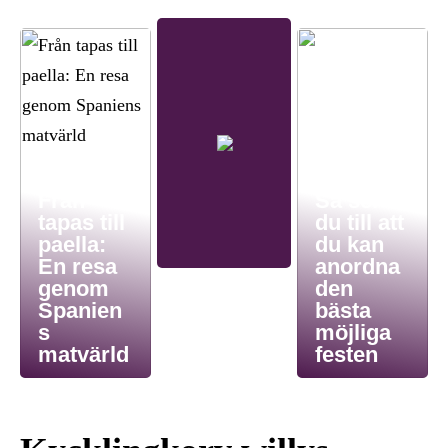
Från
Så ser
tapas till
du till att
paella:
du kan
En resa
anordna
genom
den
Spanien
bästa
s
möjliga
matvärld
festen