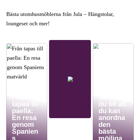
Bästa utomhusmöblerna från Jula – Hängstolar,
loungeset och mer!
Från
Så ser
tapas till
du till att
paella:
du kan
En resa
anordna
genom
den
Spanien
bästa
s
möjliga