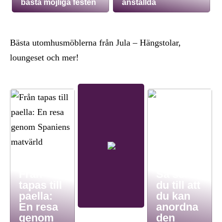
bästa möjliga festen
anställda
Bästa utomhusmöblerna från Jula – Hängstolar,
loungeset och mer!
Från
Så ser
tapas till
du till att
paella:
du kan
En resa
anordna
genom
den