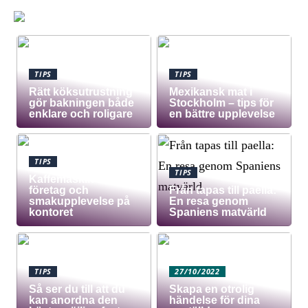
TIPS
TIPS
Rätt köksutrustning
Mexikansk mat i
gör bakningen både
Stockholm – tips för
enklare och roligare
en bättre upplevelse
TIPS
TIPS
Kaffemaskin för
företag och
Från tapas till paella:
smakupplevelse på
En resa genom
kontoret
Spaniens matvärld
TIPS
27/10/2022
Så ser du till att du
Skapa en otrolig
kan anordna den
händelse för dina