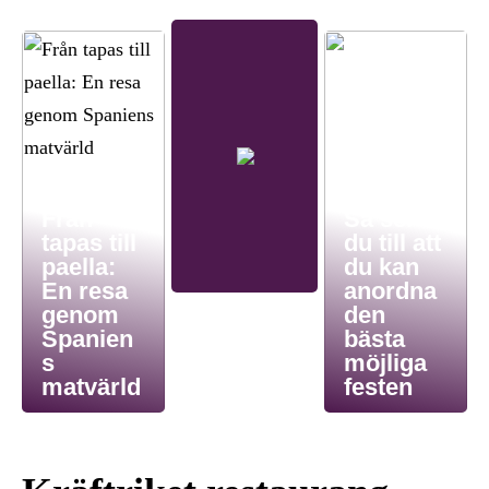
Från
Så ser
tapas till
du till att
paella:
du kan
En resa
anordna
genom
den
Spanien
bästa
s
möjliga
matvärld
festen