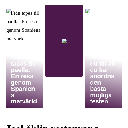
Från
Så ser
tapas till
du till att
paella:
du kan
En resa
anordna
genom
den
Spanien
bästa
s
möjliga
matvärld
festen