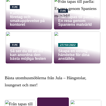
TIPS
TIPS
Kaffemaskin för
företag och
Från tapas till paella:
smakupplevelse på
En resa genom
kontoret
Spaniens matvärld
TIPS
27/10/2022
Så ser du till att du
Skapa en otrolig
kan anordna den
händelse för dina
bästa möjliga festen
anställda
Bästa utomhusmöblerna från Jula – Hängstolar,
loungeset och mer!