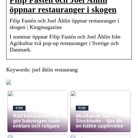
Filip Fastén och Joel Åhlin
öppnar restauranger i skogen
Filip Fastén och Joel Åhlin öppnar restauranger i
skogen | Kingmagazine
I sommar öppnar Filip Fastén och Joel Åhlin från
Agrikultur två pop-up restauranger i Sverige och
Danmark.
Keywords: joel åhlin restaurang
TIPS
TIPS
Rätt köksutrustning
Mexikansk mat i
gör bakningen både
Stockholm – tips för
enklare och roligare
en bättre upplevelse