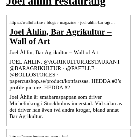
Joel åhlin restaurang
http s://wallofart.se › blogs › magazine › joel-ahlin-bar-agr…
Joel Åhlin, Bar Agrikultur –
Wall of Art
Joel Åhlin, Bar Agrikultur – Wall of Art
JOEL ÅHLIN. @AGRIKULTURRESTAURANT
@BARAGRIKULTUR · @FAFELLE ·
@BOLLOSTORIES ·
papercutshop.se/product/kottfarssas. HEDDA #2’s
profile picture. HEDDA #2.
Joel Åhlin är småbarnspappan som driver
Michelinkrog i Stockholms innerstad. Vid sidan av
det driver han även två andra krogar, bland annat
Bar Agrikultur.
http s://www.instagram.com › joel…