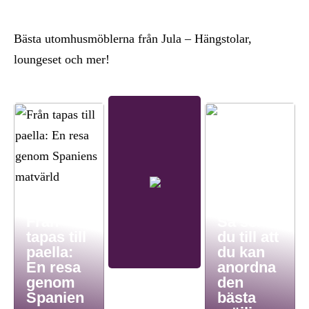
Bästa utomhusmöblerna från Jula – Hängstolar,
loungeset och mer!
Från
Så ser
tapas till
du till att
paella:
du kan
En resa
anordna
genom
den
Spanien
bästa