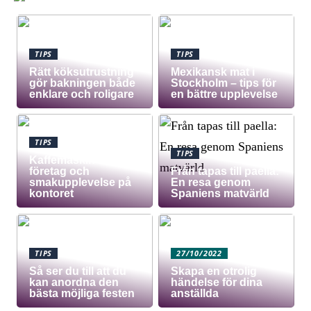
TIPS
TIPS
Rätt köksutrustning
Mexikansk mat i
gör bakningen både
Stockholm – tips för
enklare och roligare
en bättre upplevelse
TIPS
TIPS
Kaffemaskin för
företag och
Från tapas till paella:
smakupplevelse på
En resa genom
kontoret
Spaniens matvärld
TIPS
27/10/2022
Så ser du till att du
Skapa en otrolig
kan anordna den
händelse för dina
bästa möjliga festen
anställda