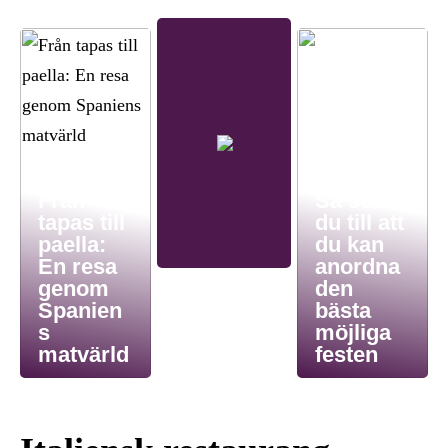
Från
Så ser
tapas till
du till att
paella:
du kan
En resa
anordna
genom
den
Spanien
bästa
s
möjliga
matvärld
festen