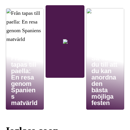
Från
Så ser
tapas till
du till att
paella:
du kan
En resa
anordna
genom
den
Spanien
bästa
s
möjliga
matvärld
festen