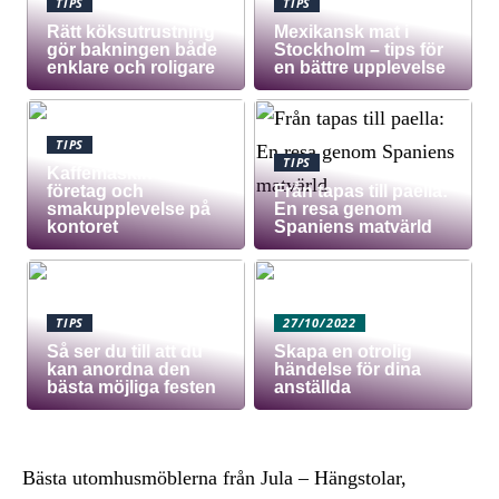
TIPS
TIPS
Rätt köksutrustning
Mexikansk mat i
gör bakningen både
Stockholm – tips för
enklare och roligare
en bättre upplevelse
TIPS
TIPS
Kaffemaskin för
företag och
Från tapas till paella:
smakupplevelse på
En resa genom
kontoret
Spaniens matvärld
TIPS
27/10/2022
Så ser du till att du
Skapa en otrolig
kan anordna den
händelse för dina
bästa möjliga festen
anställda
Bästa utomhusmöblerna från Jula – Hängstolar,