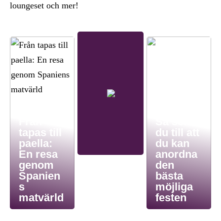
loungeset och mer!
Från
Så ser
tapas till
du till att
paella:
du kan
En resa
anordna
genom
den
Spanien
bästa
s
möjliga
matvärld
festen