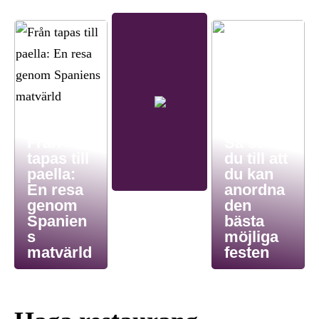
Från
Så ser
tapas till
du till att
paella:
du kan
En resa
anordna
genom
den
Spanien
bästa
s
möjliga
matvärld
festen