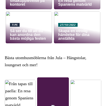
smakupplevelse på
En resa genom
kontoret
Spaniens matvärld
TIPS
27/10/2022
Så ser du till att du
Skapa en otrolig
kan anordna den
händelse för dina
bästa möjliga festen
anställda
Bästa utomhusmöblerna från Jula – Hängstolar,
loungeset och mer!