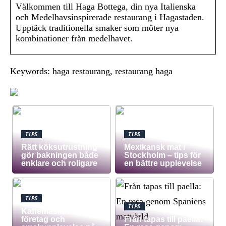
Välkommen till Haga Bottega, din nya Italienska
och Medelhavsinspirerade restaurang i Hagastaden.
Upptäck traditionella smaker som möter nya
kombinationer från medelhavet.
Keywords: haga restaurang, restaurang haga
TIPS
TIPS
Rätt köksutrustning
Mexikansk mat i
gör bakningen både
Stockholm – tips för
enklare och roligare
en bättre upplevelse
TIPS
TIPS
Kaffemaskin för
företag och
Från tapas till paella: