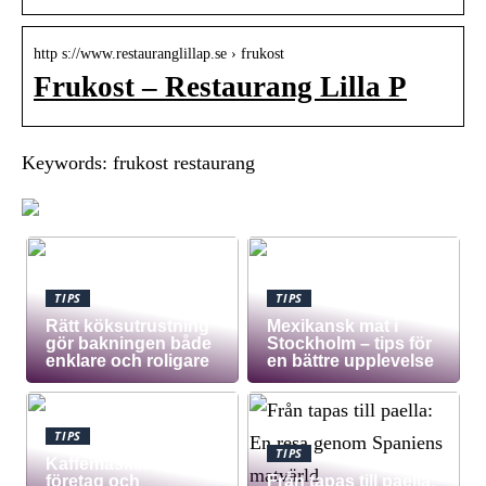
http s://www.restauranglillap.se › frukost
Frukost – Restaurang Lilla P
Keywords: frukost restaurang
TIPS
TIPS
Rätt köksutrustning
Mexikansk mat i
gör bakningen både
Stockholm – tips för
enklare och roligare
en bättre upplevelse
TIPS
TIPS
Kaffemaskin för
företag och
Från tapas till paella: