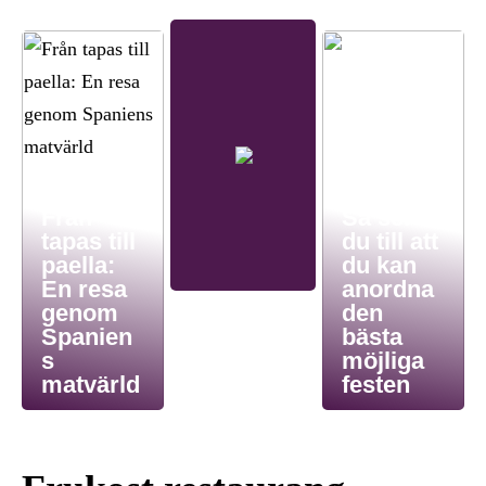
Från
Så ser
tapas till
du till att
paella:
du kan
En resa
anordna
genom
den
Spanien
bästa
s
möjliga
matvärld
festen