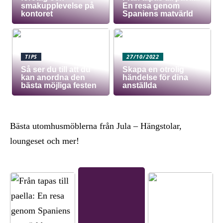
smakupplevelse på
En resa genom
kontoret
Spaniens matvärld
TIPS
27/10/2022
Så ser du till att du
Skapa en otrolig
kan anordna den
händelse för dina
bästa möjliga festen
anställda
Bästa utomhusmöblerna från Jula – Hängstolar,
loungeset och mer!