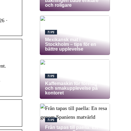
bakningen både enklare
och roligare
26 ·
TIPS
Mexikansk mat i
Stockholm – tips för en
bättre upplevelse
nt.
TIPS
e
Kaffemaskin för företag
och smakupplevelse på
kontoret
TIPS
Från tapas till paella: En