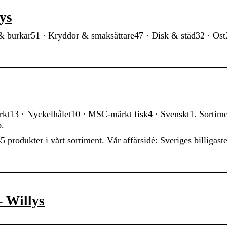
lys
 & burkar51 · Kryddor & smaksättare47 · Disk & städ32 · Ost
rkt13 · Nyckelhålet10 · MSC-märkt fisk4 · Svenskt1. Sortime
6.
5 produkter i vårt sortiment. Vår affärsidé: Sveriges billigast
– Willys