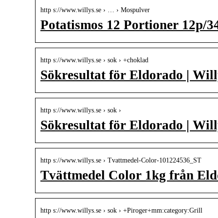
http s://www.willys.se › … › Mospulver
Potatismos 12 Portioner 12p/34
http s://www.willys.se › sok › +choklad
Sökresultat för Eldorado | Wil
http s://www.willys.se › sok ›
Sökresultat för Eldorado | Wil
http s://www.willys.se › Tvattmedel-Color-101224536_ST
Tvättmedel Color 1kg från Eld
http s://www.willys.se › sok › +Piroger+mm:category:Grill