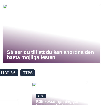
Så ser du till att du kan anordna den
bästa möjliga festen
HÄLSA
TIPS
TIPS
Rätt köksutrustning gör