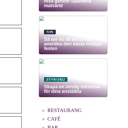
resa genom Spaniens
matvärld
TIPS
Så ser du till att du kan
anordna den bästa möjliga
festen
27/10/2022
Skapa en otrolig händelse
för dina anställda
RESTAURANG
CAFÉ
BAR