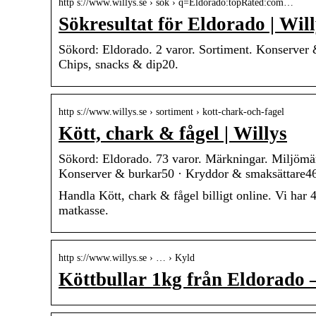
http s://www.willys.se › sok › q=Eldorado:topRated:com…
Sökresultat för Eldorado | Wil
Sökord: Eldorado. 2 varor. Sortiment. Konserver
Chips, snacks & dip20.
http s://www.willys.se › sortiment › kott-chark-och-fagel
Kött, chark & fågel | Willys
Sökord: Eldorado. 73 varor. Märkningar. Miljömä
Konserver & burkar50 · Kryddor & smaksättare4
Handla Kött, chark & fågel billigt online. Vi har 4
matkasse.
http s://www.willys.se › … › Kyld
Köttbullar 1kg från Eldorado 