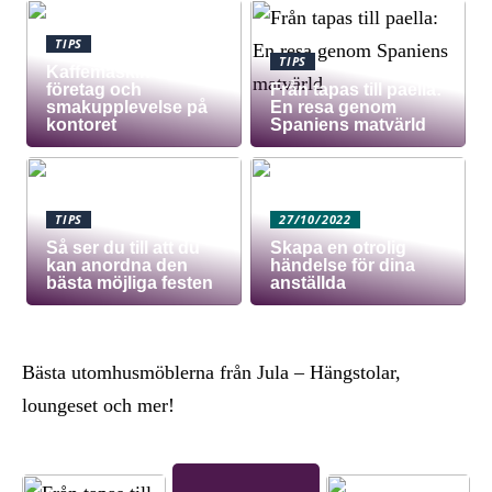
TIPS
TIPS
Kaffemaskin för
företag och
Från tapas till paella:
smakupplevelse på
En resa genom
kontoret
Spaniens matvärld
TIPS
27/10/2022
Så ser du till att du
Skapa en otrolig
kan anordna den
händelse för dina
bästa möjliga festen
anställda
Bästa utomhusmöblerna från Jula – Hängstolar,
loungeset och mer!