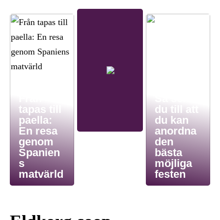
Från
Så ser
tapas till
du till att
paella:
du kan
En resa
anordna
genom
den
Spanien
bästa
s
möjliga
matvärld
festen