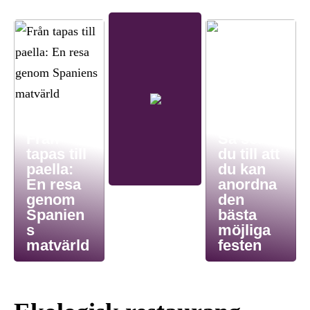
Från
Så ser
tapas till
du till att
paella:
du kan
En resa
anordna
genom
den
Spanien
bästa
s
möjliga
matvärld
festen