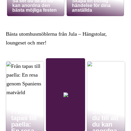
Så ser du till att du
Skapa en otrolig
kan anordna den
händelse för dina
bästa möjliga festen
anställda
Bästa utomhusmöblerna från Jula – Hängstolar,
loungeset och mer!
Från
Så ser
tapas till
du till att
paella:
du kan
En resa
anordna