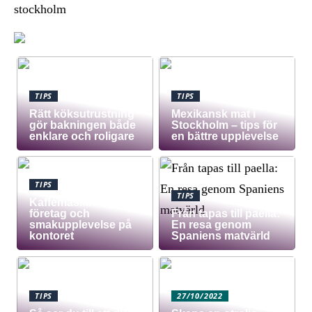
stockholm
TIPS
TIPS
Rätt köksutrustning
Mexikansk mat i
gör bakningen både
Stockholm – tips för
enklare och roligare
en bättre upplevelse
TIPS
TIPS
Kaffemaskin för
företag och
Från tapas till paella:
smakupplevelse på
En resa genom
kontoret
Spaniens matvärld
TIPS
27/10/2022