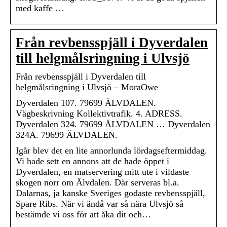
med kaffe …
Från revbensspjäll i Dyverdalen
till helgmålsringning i Ulvsjö
Från revbensspjäll i Dyverdalen till
helgmålsringning i Ulvsjö – MoraOwe
Dyverdalen 107. 79699 ÄLVDALEN.
Vägbeskrivning Kollektivtrafik. 4. ADRESS.
Dyverdalen 324. 79699 ÄLVDALEN … Dyverdalen
324A. 79699 ÄLVDALEN.
Igår blev det en lite annorlunda lördagseftermiddag.
Vi hade sett en annons att de hade öppet i
Dyverdalen, en matservering mitt ute i vildaste
skogen norr om Älvdalen. Där serveras bl.a.
Dalarnas, ja kanske Sveriges godaste revbensspjäll,
Spare Ribs. När vi ändå var så nära Ulvsjö så
bestämde vi oss för att åka dit och…