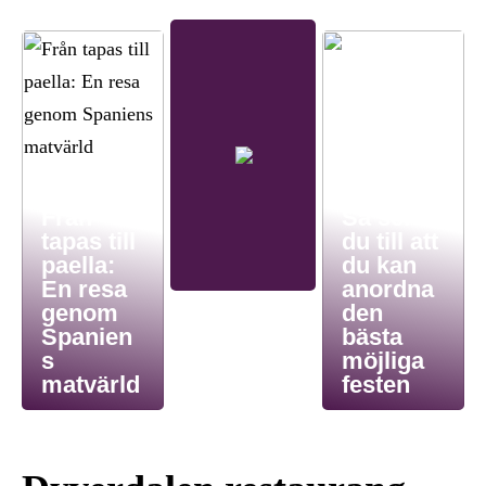
Från
Så ser
tapas till
du till att
paella:
du kan
En resa
anordna
genom
den
Spanien
bästa
s
möjliga
matvärld
festen