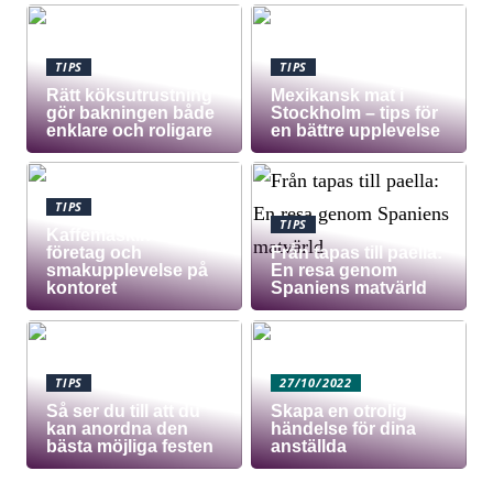
TIPS
TIPS
Rätt köksutrustning
Mexikansk mat i
gör bakningen både
Stockholm – tips för
enklare och roligare
en bättre upplevelse
TIPS
TIPS
Kaffemaskin för
företag och
Från tapas till paella:
smakupplevelse på
En resa genom
kontoret
Spaniens matvärld
TIPS
27/10/2022
Så ser du till att du
Skapa en otrolig
kan anordna den
händelse för dina
bästa möjliga festen
anställda