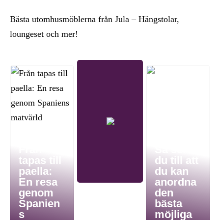
Bästa utomhusmöblerna från Jula – Hängstolar,
loungeset och mer!
Från
Så ser
tapas till
du till att
paella:
du kan
En resa
anordna
genom
den
Spanien
bästa
s
möjliga