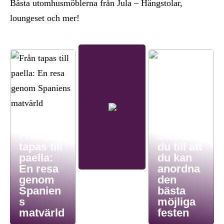
Bästa utomhusmöblerna från Jula – Hängstolar,
loungeset och mer!
Från
Så ser
tapas till
du till att
paella:
du kan
En resa
anordna
genom
den
Spanien
bästa
s
möjliga
matvärld
festen