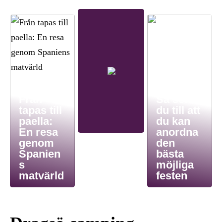
Från
Så ser
tapas till
du till att
paella:
du kan
En resa
anordna
genom
den
Spanien
bästa
s
möjliga
matvärld
festen