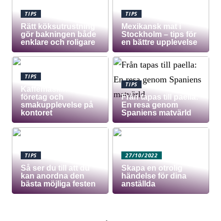
TIPS
TIPS
Rätt köksutrustning
Mexikansk mat i
gör bakningen både
Stockholm – tips för
enklare och roligare
en bättre upplevelse
TIPS
TIPS
Kaffemaskin för
företag och
Från tapas till paella:
smakupplevelse på
En resa genom
kontoret
Spaniens matvärld
TIPS
27/10/2022
Så ser du till att du
Skapa en otrolig
kan anordna den
händelse för dina
bästa möjliga festen
anställda