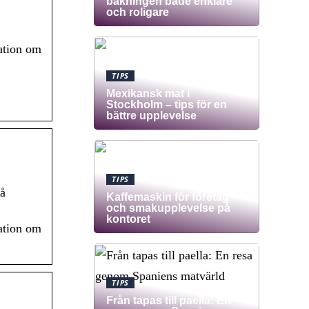
bakningen både enklare
och roligare
ation om
TIPS
Mexikansk mat i
Stockholm – tips för en
bättre upplevelse
TIPS
på
Kaffemaskin för företag
och smakupplevelse på
kontoret
ation om
TIPS
Från tapas till paella: En