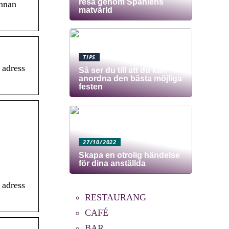
resa genom Spaniens
annan
matvärld
TIPS
 adress
Så ser du till att du kan
anordna den bästa möjliga
festen
27/10/2022
Skapa en otrolig händelse
för dina anställda
 adress
RESTAURANG
CAFÉ
BAR