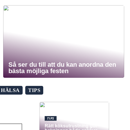
Så ser du till att du kan anordna den
bästa möjliga festen
HÄLSA
TIPS
TIPS
Rätt köksutrustning gör