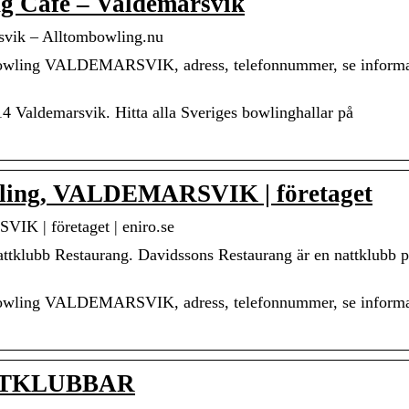
g Café – Valdemarsvik
svik – Alltombowling.nu
 Bowling VALDEMARSVIK, adress, telefonnummer, se inform
 Valdemarsvik. Hitta alla Sveriges bowlinghallar på
wling, VALDEMARSVIK | företaget
K | företaget | eniro.se
ttklubb Restaurang. Davidssons Restaurang är en nattklubb 
 Bowling VALDEMARSVIK, adress, telefonnummer, se inform
NATTKLUBBAR