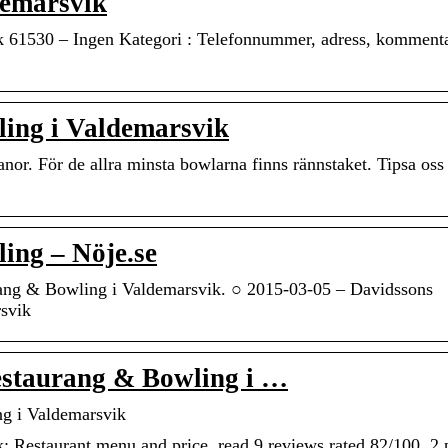
demarsvik
 61530 – Ingen Kategori : Telefonnummer, adress, kommenta
ing i Valdemarsvik
nor. För de allra minsta bowlarna finns rännstaket. Tipsa os
ing – Nöje.se
ang & Bowling i Valdemarsvik. ○ 2015-03-05 – Davidssons
svik
estaurang & Bowling i …
g i Valdemarsvik
 Restaurant menu and price, read 9 reviews rated 82/100. 2 