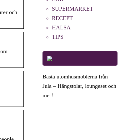
SUPERMARKET
rer och
RECEPT
HÄLSA
TIPS
s om
Bästa utomhusmöblerna från
Jula – Hängstolar, loungeset och
mer!
people