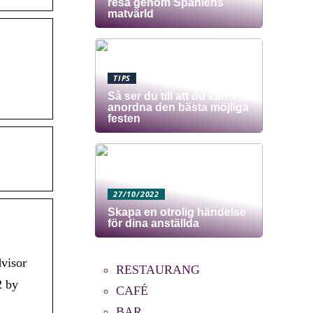
resa genom Spaniens
matvärld
TIPS
Så ser du till att du kan
anordna den bästa möjliga
festen
27/10/2022
Skapa en otrolig händelse
för dina anställda
visor
RESTAURANG
2 by
CAFÉ
BAR