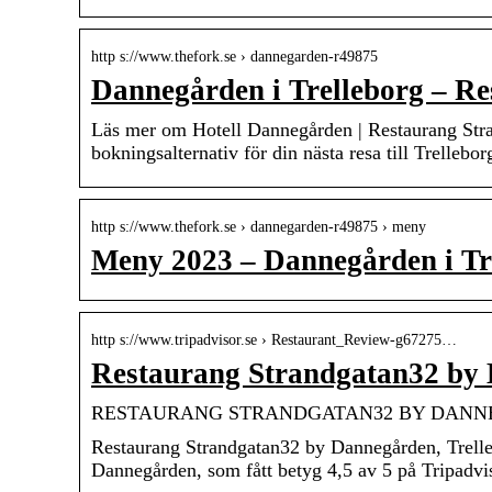
http s://www.thefork.se › dannegarden-r49875
Dannegården i Trelleborg – R
Läs mer om Hotell Dannegården | Restaurang Stra
bokningsalternativ för din nästa resa till Trellebor
http s://www.thefork.se › dannegarden-r49875 › meny
Meny 2023 – Dannegården i Tr
http s://www.tripadvisor.se › Restaurant_Review-g67275…
Restaurang Strandgatan32 by 
RESTAURANG STRANDGATAN32 BY DANNEGÅRDEN
Restaurang Strandgatan32 by Dannegården, Trell
Dannegården, som fått betyg 4,5 av 5 på Tripadvi