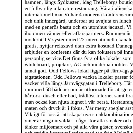
hamnen, längs Sydkusten, idag Trelleborgs boutiq
en fullvärdig a la carte restaurang. Våra italiensk
internationell mat.Vi har 4 moderna konferensrum, 
och unik innergård, underbar att avnjuta en lunch 
med en generös bastu och en utomhus jacuzzi. Vi h
ihop men vänner eller affärspartners. Rummen är
modernt TV-system med 22 internationella kanaler,
gratis, nyttjar relaxavd utan extra kostnad.Danneg
erbjuder en konferens där du kan fokusera på inne
personlig service.Det finns fyra olika lokaler som 
whiteboard, projektor, AC och moderna möbler. Vå
annat gott. Odd Fellows lokal ligger på Järnvägsg
tågstationen. Odd Fellows vackra lokaler passar f
vacker villa längs Järnvägsgatan i Trelleborg. Här
rum med 58 bäddar som är utformade för att ge e
hårtork, dusch eller bad, trådlöst Internet samt b
man också kan njuta lugnet i vår berså. Restauran
maten och dryck är i fokus. Vår meny speglar årsti
Viktigt för oss är att skapa nya smakkombination
viner är noga utvalda – något för alla smaker och 
tänker miljösmart och på alla våra gäster, svenska 