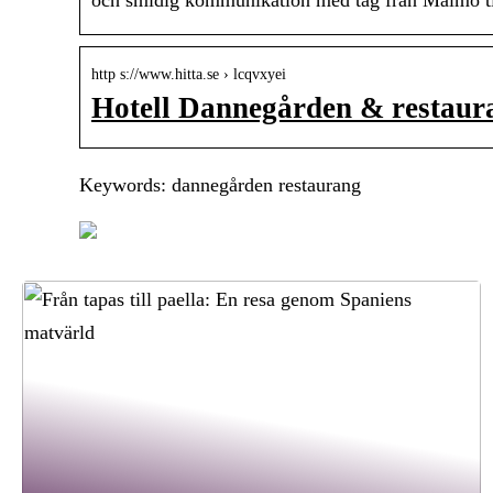
och smidig kommunikation med tåg från Malmö ti
http s://www.hitta.se › lcqvxyei
Hotell Dannegården & restaura
Keywords: dannegården restaurang