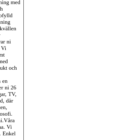
gning med
ch
ofylld
lning
 kvällen
r
ar ni
 Vi
amt
 med
rukt och
a en
er ni 26
ar, TV,
d, där
ten,
osofi.
ni.Våra
na. Vi
r. Enkel