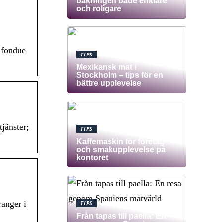
bakningen både enklare
och roligare
 fondue
TIPS
Mexikansk mat i
Stockholm – tips för en
bättre upplevelse
jänster;
TIPS
Kaffemaskin för företag
och smakupplevelse på
kontoret
anger i
TIPS
Från tapas till paella: En