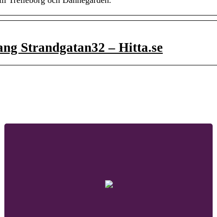
ll Trelleborg och Dannegården.
ng Strandgatan32 – Hitta.se