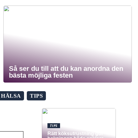
Så ser du till att du kan anordna den
bästa möjliga festen
HÄLSA
TIPS
TIPS
Rätt köksutrustning gör