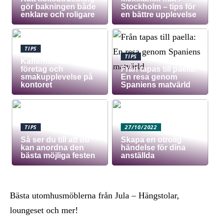
gör bakningen både
Stockholm – tips för
enklare och roligare
en bättre upplevelse
TIPS
TIPS
Kaffemaskin för
företag och
Från tapas till paella:
smakupplevelse på
En resa genom
kontoret
Spaniens matvärld
TIPS
27/10/2022
Så ser du till att du
Skapa en otrolig
kan anordna den
händelse för dina
bästa möjliga festen
anställda
Bästa utomhusmöblerna från Jula – Hängstolar,
loungeset och mer!