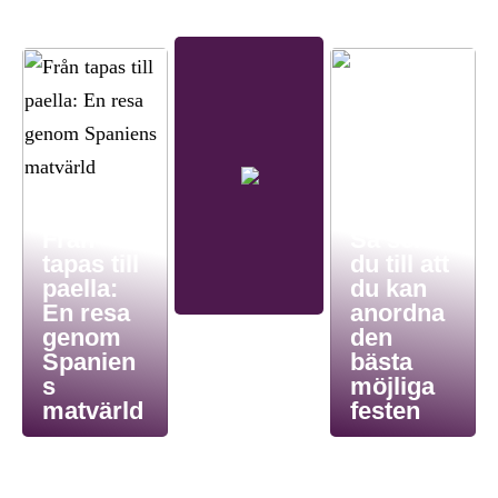
Från
Så ser
tapas till
du till att
paella:
du kan
En resa
anordna
genom
den
Spanien
bästa
s
möjliga
matvärld
festen