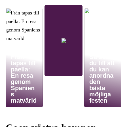
Från
Så ser
tapas till
du till att
paella:
du kan
En resa
anordna
genom
den
Spanien
bästa
s
möjliga
matvärld
festen