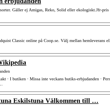
ch erbjudanden
orter. Gäller ej Amigas, Reko, Solid eller ekologiskt.Jfr-pris
uist Classic online på Coop.se. Välj mellan hemleverans el
Wikipedia
danden
kt · I butiken · Missa inte veckans butiks-erbjudanden · Per
 …
una Eskilstuna Välkommen till …