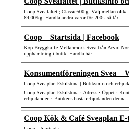
Coop Sveafältet | Butiksinfo o
Coop Sveafältet ; Classic500 g. Välj mellan olika s
89,00/kg. Handla andra varor för 200:- så får …
Coop – Startsida | Facebook
Köp Bryggkaffe Mellanmörk Svea från Arvid Nordq
upphämtning i butik. Handla här!
Konsumentföreningen Svea – 
Coop Sveaplan Eskilstuna | Butiksinfo och erbju
Coop Sveaplan Eskilstuna · Adress · Öppet · Konta
erbjudanden · Butikens bästa erbjudanden denna
Coop Kök & Café Sveaplan E-t
Coop – Startsida