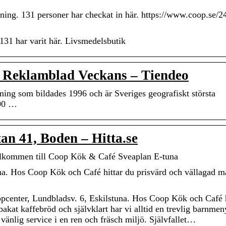
ing. 131 personer har checkat in här. https://www.coop.se/2
 131 har varit här. Livsmedelsbutik
 Reklamblad Veckans – Tiendeo
ng som bildades 1996 och är Sveriges geografiskt största
000 …
an 41, Boden – Hitta.se
lkommen till Coop Kök & Café Sveaplan E-tuna
. Hos Coop Kök och Café hittar du prisvärd och vällagad ma
center, Lundbladsv. 6, Eskilstuna. Hos Coop Kök och Café h
bakat kaffebröd och självklart har vi alltid en trevlig barnmen
vänlig service i en ren och fräsch miljö. Självfallet…