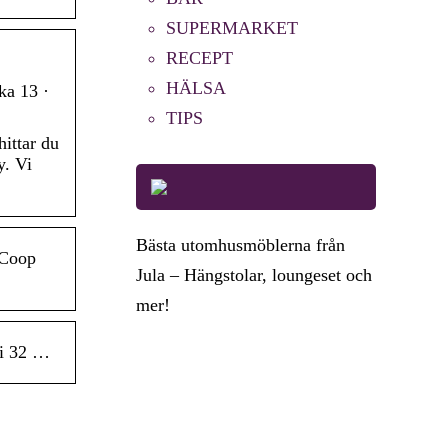
SUPERMARKET
RECEPT
HÄLSA
ka 13 ·
TIPS
ittar du
y. Vi
Bästa utomhusmöblerna från
 Coop
Jula – Hängstolar, loungeset och
mer!
 i 32 …