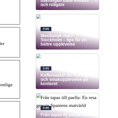
bakningen både enklare
och roligare
TIPS
Mexikansk mat i
Stockholm – tips för en
ler
bättre upplevelse
TIPS
Kaffemaskin för företag
och smakupplevelse på
kontoret
sonliga
TIPS
Från tapas till paella: En