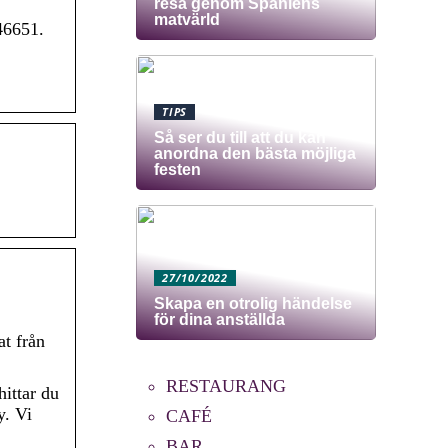
resa genom Spaniens
matvärld
46651.
TIPS
Så ser du till att du kan
anordna den bästa möjliga
festen
27/10/2022
Skapa en otrolig händelse
för dina anställda
t från
RESTAURANG
ittar du
y. Vi
CAFÉ
BAR