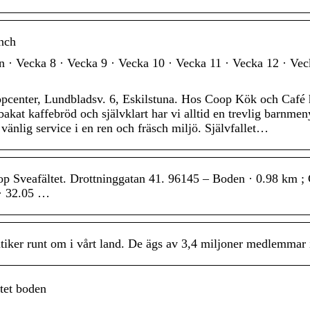
nch
 · Vecka 8 · Vecka 9 · Vecka 10 · Vecka 11 · Vecka 12 · Vec
center, Lundbladsv. 6, Eskilstuna. Hos Coop Kök och Café h
bakat kaffebröd och självklart har vi alltid en trevlig barnmen
vänlig service i en ren och fräsch miljö. Självfallet…
op Sveafältet. Drottninggatan 41. 96145 – Boden · 0.98 km ;
· 32.05 …
tiker runt om i vårt land. De ägs av 3,4 miljoner medlemmar
tet boden