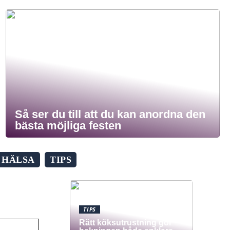
Så ser du till att du kan anordna den
bästa möjliga festen
HÄLSA
TIPS
TIPS
Rätt köksutrustning gör