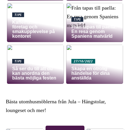
TIPS
TIPS
Kaffemaskin för
företag och
Från tapas till paella:
smakupplevelse på
En resa genom
kontoret
Spaniens matvärld
TIPS
27/10/2022
Så ser du till att du
Skapa en otrolig
kan anordna den
händelse för dina
bästa möjliga festen
anställda
Bästa utomhusmöblerna från Jula – Hängstolar,
loungeset och mer!