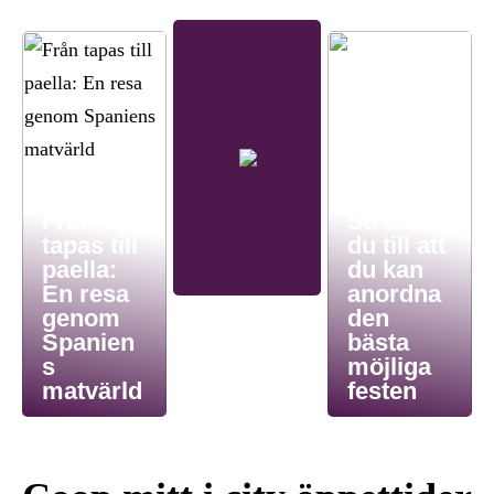
Från
Så ser
tapas till
du till att
paella:
du kan
En resa
anordna
genom
den
Spanien
bästa
s
möjliga
matvärld
festen