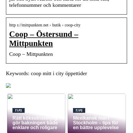
telefonnummer och kommentarer
http s://mittpunkten.net › butik › coop-city
Coop – Östersund –
Mittpunkten
Coop – Mittpunkten
Keywords: coop mitt i city öppettider
TIPS
TIPS
Rätt köksutrustning
Mexikansk mat i
gör bakningen både
Stockholm – tips för
enklare och roligare
en bättre upplevelse