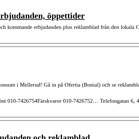
rbjudanden, öppettider
a och kommande erbjudanden plus reklamblad från den lokala 
onsum i Mellerud! Gå in på Ofertia (Bonial) och se reklambl
nt 010-7426754Färskvaror 010-7426752… Telefongatan 6, 
udanden och reklamblad