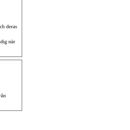
ch deras
 dig när
rån