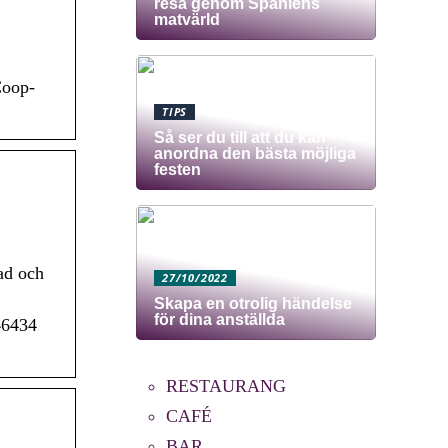
resa genom Spaniens
matvärld
Coop-
TIPS
Så ser du till att du kan
anordna den bästa möjliga
festen
ad och
27/10/2022
Skapa en otrolig händelse
för dina anställda
46434
RESTAURANG
CAFÉ
BAR