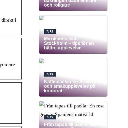
bakningen både enklare
och roligare
 direkt i
TIPS
Mexikansk mat i
Stockholm – tips för en
bättre upplevelse
 you are
TIPS
Kaffemaskin för företag
och smakupplevelse på
kontoret
TIPS
Från tapas till paella: En