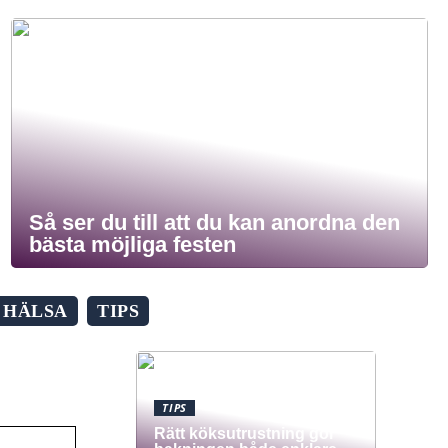
Så ser du till att du kan anordna den
bästa möjliga festen
HÄLSA
TIPS
TIPS
Rätt köksutrustning gör