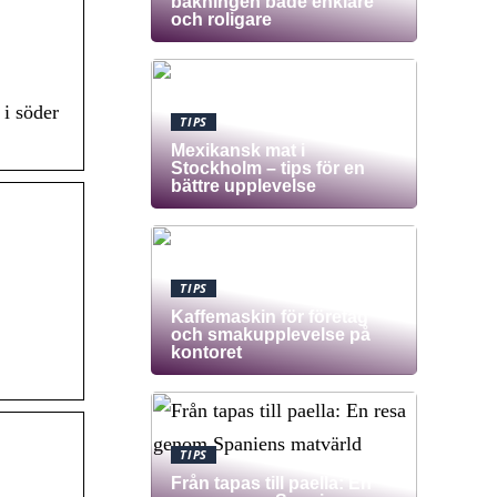
bakningen både enklare
och roligare
 i söder
TIPS
Mexikansk mat i
Stockholm – tips för en
bättre upplevelse
TIPS
Kaffemaskin för företag
och smakupplevelse på
kontoret
TIPS
Från tapas till paella: En