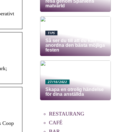
resa genom Spaniens
matvärld
erativt
TIPS
Så ser du till att du kan
anordna den bästa möjliga
festen
ark;
27/10/2022
Skapa en otrolig händelse
för dina anställda
RESTAURANG
CAFÉ
os Coop
BAR