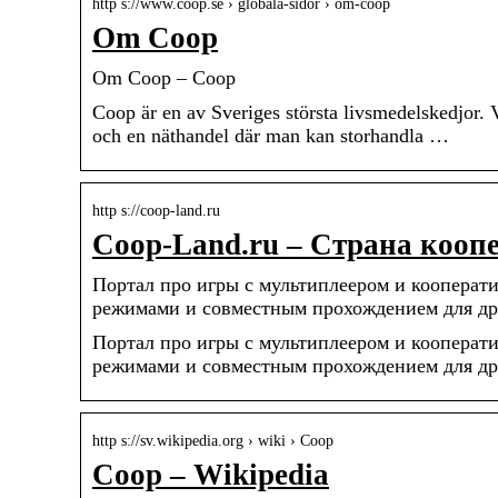
http s://www.coop.se › globala-sidor › om-coop
Om Coop
Om Coop – Coop
Coop är en av Sveriges största livsmedelskedjor. V
och en näthandel där man kan storhandla …
http s://coop-land.ru
Coop-Land.ru – Страна кооп
Портал про игры с мультиплеером и кооперати
режимами и совместным прохождением для др
Портал про игры с мультиплеером и кооперати
режимами и совместным прохождением для дру
http s://sv.wikipedia.org › wiki › Coop
Coop – Wikipedia