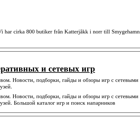
i har cirka 800 butiker från Katterjåkk i norr till Smygehamn
еративных и сетевых игр
вом. Новости, подборки, гайды и обзоры игр с сетевыми
узей.
вом. Новости, подборки, гайды и обзоры игр с сетевыми
зей. Большой каталог игр и поиск напарников