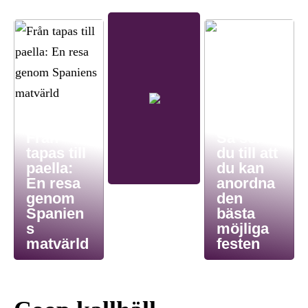
Från
Så ser
tapas till
du till att
paella:
du kan
En resa
anordna
genom
den
Spanien
bästa
s
möjliga
matvärld
festen