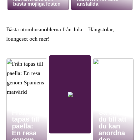
bästa möjliga festen
anställda
Bästa utomhusmöblerna från Jula – Hängstolar,
loungeset och mer!
Från
Så ser
tapas till
du till att
paella:
du kan
En resa
anordna
genom
den