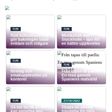
TIPS
TIPS
Rätt köksutrustning
Mexikansk mat i
gör bakningen både
Stockholm – tips för
enklare och roligare
en bättre upplevelse
TIPS
TIPS
Kaffemaskin för
företag och
Från tapas till paella:
smakupplevelse på
En resa genom
kontoret
Spaniens matvärld
TIPS
27/10/2022
Så ser du till att du
Skapa en otrolig
kan anordna den
händelse för dina