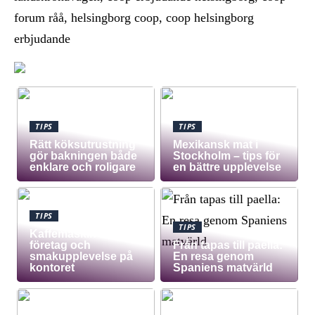
forum råå, helsingborg coop, coop helsingborg
erbjudande
TIPS
TIPS
Rätt köksutrustning
Mexikansk mat i
gör bakningen både
Stockholm – tips för
enklare och roligare
en bättre upplevelse
TIPS
TIPS
Kaffemaskin för
företag och
Från tapas till paella:
smakupplevelse på
En resa genom
kontoret
Spaniens matvärld