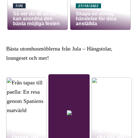
TIPS
27/10/2022
Så ser du till att du
Skapa en otrolig
kan anordna den
händelse för dina
bästa möjliga festen
anställda
Bästa utomhusmöblerna från Jula – Hängstolar,
loungeset och mer!
Från
Så ser
tapas till
du till att