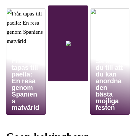
Från
Så ser
tapas till
du till att
paella:
du kan
En resa
anordna
genom
den
Spanien
bästa
s
möjliga
matvärld
festen