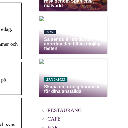
resa genom Spaniens
matvärld
redag.
TIPS
Så ser du till att du kan
ummer och
anordna den bästa möjliga
festen
 på
27/10/2022
Skapa en otrolig händelse
för dina anställda
RESTAURANG
CAFÉ
och syns
BAR