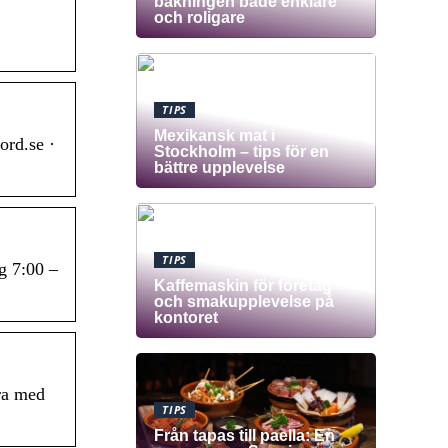
bakningen både enklare
och roligare
TIPS
Mexikansk mat i
ord.se ·
Stockholm – tips för en
bättre upplevelse
TIPS
g 7:00 –
Kaffemaskin för företag
och smakupplevelse på
kontoret
ara med
TIPS
Från tapas till paella: En