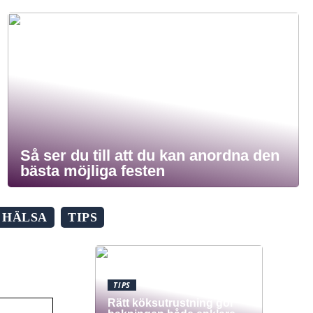
Så ser du till att du kan anordna den
bästa möjliga festen
HÄLSA
TIPS
TIPS
Rätt köksutrustning gör