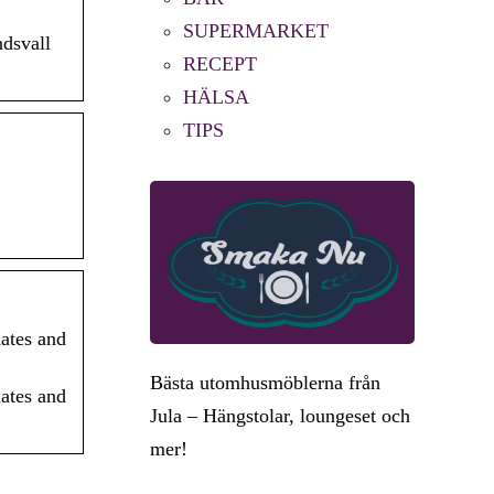
SUPERMARKET
ndsvall
RECEPT
HÄLSA
TIPS
dates and
Bästa utomhusmöblerna från
dates and
Jula – Hängstolar, loungeset och
mer!