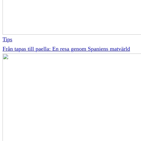
Tips
Från tapas till paella: En resa genom Spaniens matvärld