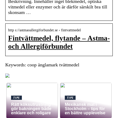
Beskrivning. Innehåller inget blekmedel, optiska
vitmedel eller enzymer och är därför särskilt bra till
skonsam …
http s://astmaoallergiforbundet.se › fintvattmedel
Fintvättmedel, flytande – Astma-
och Allergiförbundet
Keywords: coop änglamark tvättmedel
TIPS
TIPS
Rätt köksutrustning
Mexikansk mat i
gör bakningen både
Stockholm – tips för
enklare och roligare
en bättre upplevelse