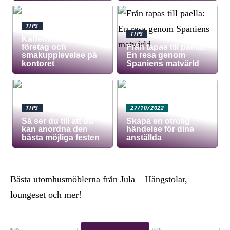
TIPS
TIPS
Kaffemaskin för
företag och
Från tapas till paella:
smakupplevelse på
En resa genom
kontoret
Spaniens matvärld
TIPS
27/10/2022
Så ser du till att du
Skapa en otrolig
kan anordna den
händelse för dina
bästa möjliga festen
anställda
Bästa utomhusmöblerna från Jula – Hängstolar,
loungeset och mer!