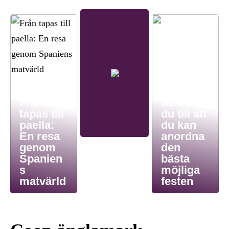
Från
Så ser
tapas till
du till att
paella:
du kan
En resa
anordna
genom
den
Spanien
bästa
s
möjliga
matvärld
festen