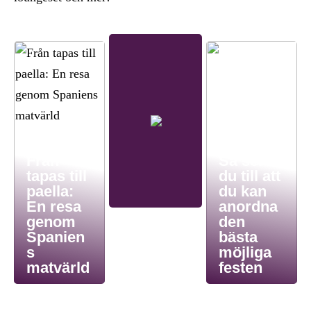
Från
Så ser
tapas till
du till att
paella:
du kan
En resa
anordna
genom
den
Spanien
bästa
s
möjliga
matvärld
festen