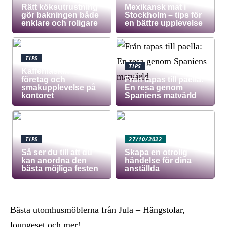
Rätt köksutrustning
Mexikansk mat i
gör bakningen både
Stockholm – tips för
enklare och roligare
en bättre upplevelse
TIPS
TIPS
Kaffemaskin för
företag och
Från tapas till paella:
smakupplevelse på
En resa genom
kontoret
Spaniens matvärld
TIPS
27/10/2022
Så ser du till att du
Skapa en otrolig
kan anordna den
händelse för dina
bästa möjliga festen
anställda
Bästa utomhusmöblerna från Jula – Hängstolar,
loungeset och mer!