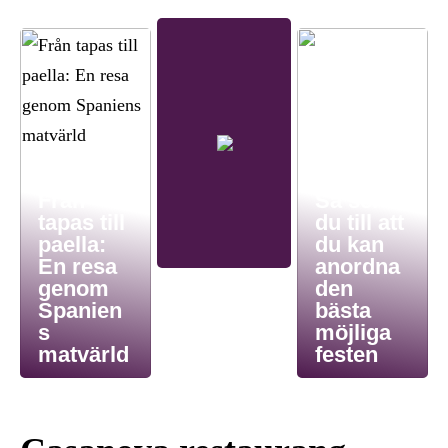
Från
Så ser
tapas till
du till att
paella:
du kan
En resa
anordna
genom
den
Spanien
bästa
s
möjliga
matvärld
festen