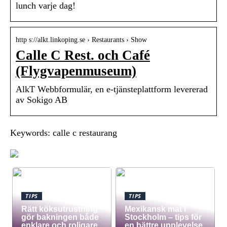
lunch varje dag!
http s://alkt.linkoping.se › Restaurants › Show
Calle C Rest. och Café
(Flygvapenmuseum)
AlkT Webbformulär, en e-tjänsteplattform levererad
av Sokigo AB
Keywords: calle c restaurang
TIPS
TIPS
Rätt köksutrustning
Mexikansk mat i
gör bakningen både
Stockholm – tips för
enklare och roligare
en bättre upplevelse