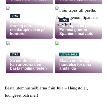
TIPS
TIPS
Kaffemaskin för
företag och
Från tapas till paella:
smakupplevelse på
En resa genom
kontoret
Spaniens matvärld
TIPS
27/10/2022
Så ser du till att du
Skapa en otrolig
kan anordna den
händelse för dina
bästa möjliga festen
anställda
Bästa utomhusmöblerna från Jula – Hängstolar,
loungeset och mer!