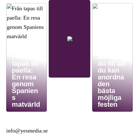
Från
Så ser
tapas till
du till att
paella:
du kan
En resa
anordna
genom
den
Spanien
bästa
s
möjliga
matvärld
festen
info@yesmedia.se