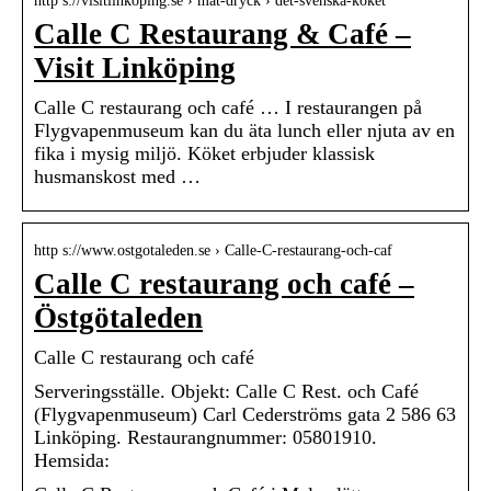
http s://visitlinkoping.se › mat-dryck › det-svenska-köket
Calle C Restaurang & Café –
Visit Linköping
Calle C restaurang och café … I restaurangen på
Flygvapenmuseum kan du äta lunch eller njuta av en
fika i mysig miljö. Köket erbjuder klassisk
husmanskost med …
http s://www.ostgotaleden.se › Calle-C-restaurang-och-caf
Calle C restaurang och café –
Östgötaleden
Calle C restaurang och café
Serveringsställe. Objekt: Calle C Rest. och Café
(Flygvapenmuseum) Carl Cederströms gata 2 586 63
Linköping. Restaurangnummer: 05801910.
Hemsida: