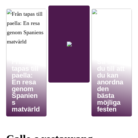
Från
Så ser
tapas till
du till att
paella:
du kan
En resa
anordna
genom
den
Spanien
bästa
s
möjliga
matvärld
festen