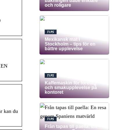
bakningen både enklare
och roligare
9
TIPS
Mexikansk mat i
Stockholm – tips för en
bättre upplevelse
HEN
TIPS
Kaffemaskin för företag
och smakupplevelse på
kontoret
är kan du
TIPS
Från tapas till paella: En