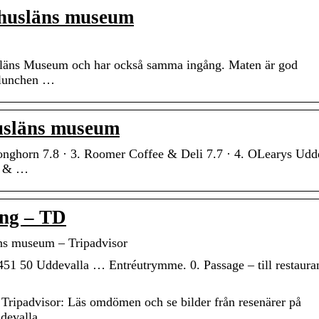
ohusläns museum
läns Museum och har också samma ingång. Maten är god
l lunchen …
usläns museum
nghorn 7.8 · 3. Roomer Coffee & Deli 7.7 · 4. OLearys Udd
fé & …
ng – TD
äns museum – Tripadvisor
1 50 Uddevalla … Entréutrymme. 0. Passage – till restauran
Tripadvisor: Läs omdömen och se bilder från resenärer på
devalla.