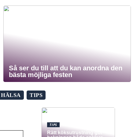
Så ser du till att du kan anordna den
bästa möjliga festen
HÄLSA
TIPS
TIPS
Rätt köksutrustning gör