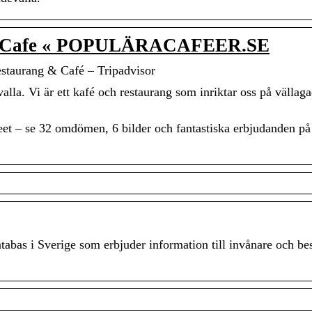
um Cafe « POPULÄRACAFEER.SE
taurang & Café – Tripadvisor
la. Vi är ett kafé och restaurang som inriktar oss på vällag
t – se 32 omdömen, 6 bilder och fantastiska erbjudanden på
tabas i Sverige som erbjuder information till invånare och be