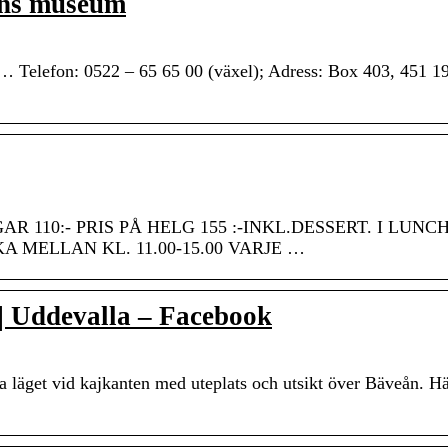
äns museum
 … Telefon: 0522 – 65 65 00 (växel); Adress: Box 403, 451 1
 110:- PRIS PÅ HELG 155 :-INKL.DESSERT. I LUNC
 MELLAN KL. 11.00-15.00 VARJE …
 Uddevalla – Facebook
 läget vid kajkanten med uteplats och utsikt över Bäveån. H