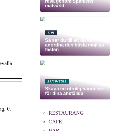
resa genom Spaniens
matvärld
TIPS
Så ser du till att du kan
anordna den bästa möjliga
festen
evalla
27/10/2022
Skapa en otrolig händelse
för dina anställda
g. 0.
RESTAURANG
CAFÉ
BAR