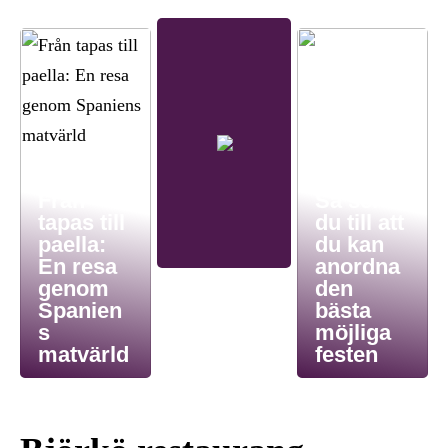
Från
Så ser
tapas till
du till att
paella:
du kan
En resa
anordna
genom
den
Spanien
bästa
s
möjliga
matvärld
festen