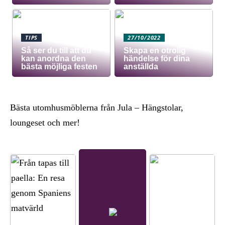
TIPS
27/10/2022
Så ser du till att du
Skapa en otrolig
kan anordna den
händelse för dina
bästa möjliga festen
anställda
Bästa utomhusmöblerna från Jula – Hängstolar,
loungeset och mer!