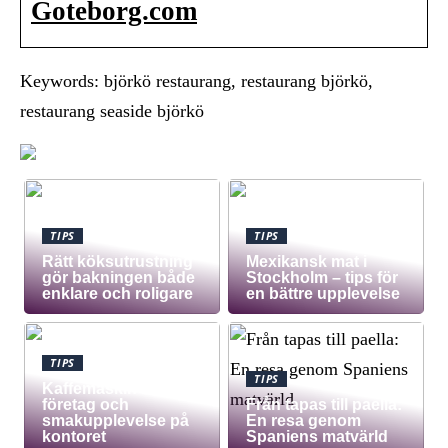
Goteborg.com
Keywords: björkö restaurang, restaurang björkö,
restaurang seaside björkö
TIPS
TIPS
Rätt köksutrustning
Mexikansk mat i
gör bakningen både
Stockholm – tips för
enklare och roligare
en bättre upplevelse
TIPS
TIPS
Kaffemaskin för
företag och
Från tapas till paella:
smakupplevelse på
En resa genom
kontoret
Spaniens matvärld