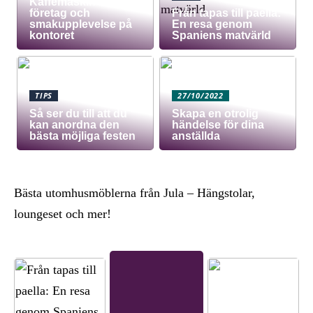
Kaffemaskin för
företag och
Från tapas till paella:
smakupplevelse på
En resa genom
kontoret
Spaniens matvärld
TIPS
27/10/2022
Så ser du till att du
Skapa en otrolig
kan anordna den
händelse för dina
bästa möjliga festen
anställda
Bästa utomhusmöblerna från Jula – Hängstolar,
loungeset och mer!