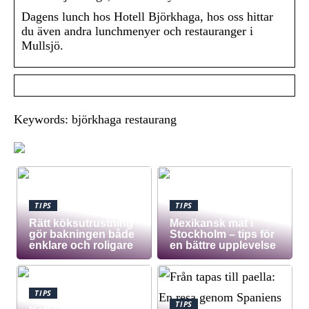
Dagens lunch hos Hotell Björkhaga, hos oss hittar
du även andra lunchmenyer och restauranger i
Mullsjö.
Keywords: björkhaga restaurang
TIPS
TIPS
Rätt köksutrustning
Mexikansk mat i
gör bakningen både
Stockholm – tips för
enklare och roligare
en bättre upplevelse
TIPS
TIPS