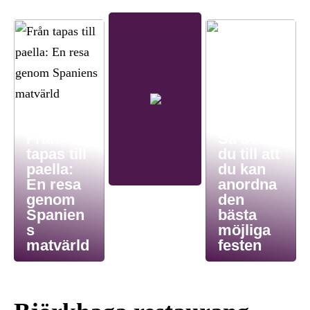
Från
Så ser
tapas till
du till att
paella:
du kan
En resa
anordna
genom
den
Spanien
bästa
s
möjliga
matvärld
festen