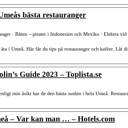
 Umeås bästa restauranger
nger · Båten – pirater i Indonesien och Mexiko · Elektra vid
äta i Umeå. Här får du tips på restauranger och kaféer. Låt d
olin’s Guide 2023 – Toplista.se
nligt min åsikt har de den bästa sushin i hela Umeå. Restaur
meå – Var kan man … – Hotels.com