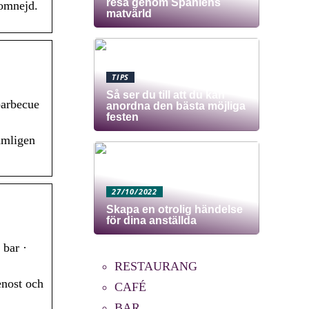
resa genom Spaniens
 omnejd.
matvärld
TIPS
Så ser du till att du kan
barbecue
anordna den bästa möjliga
festen
ämligen
27/10/2022
Skapa en otrolig händelse
för dina anställda
 bar ·
RESTAURANG
enost och
CAFÉ
BAR