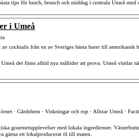
 bästa tips för lunch, brunch och middag i centrala Umeå med
er i Umeå
ta
 av cocktails från en av Sveriges bästa barer till amerikansk 
 i Umeå det finns alltid nya måltider att prova. Umeå vimlar n
rnet · Gårdshem · Viskningar och rop · Allstar Umeå · Facit
tiska gourmetupplevelser med lokala ingredienser. Västerbott
a gärna ett lokalproducerat öl till maten.