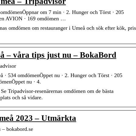
Umeå – Tripadvisor
 omdömenÖppnar om 7 min · 2. Hunger och Törst · 205
chen AVION · 169 omdömen …
rnas omdömen om restauranger i Umeå och sök efter kök, pris,
å – våra tips just nu – BokaBord
advisor
å · 534 omdömenÖppet nu · 2. Hunger och Törst · 205
ömenÖppet nu · 4.
: Se Tripadvisor-resenärernas omdömen om de bästa
plats och så vidare.
Umeå 2023 – Utmärkta
u – bokabord.se