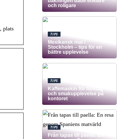
bakningen både enklare
och roligare
 plats
TIPS
Mexikansk mat i
Stockholm – tips för en
bättre upplevelse
TIPS
Kaffemaskin för företag
och smakupplevelse på
kontoret
TIPS
Från tapas till paella: En