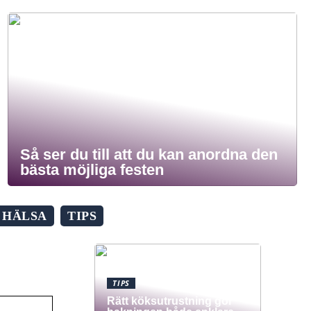
Så ser du till att du kan anordna den
bästa möjliga festen
HÄLSA
TIPS
TIPS
Rätt köksutrustning gör