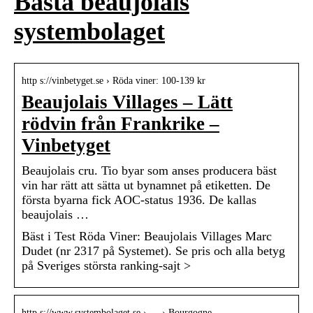
Bästa beaujolais
systembolaget
http s://vinbetyget.se › Röda viner: 100-139 kr
Beaujolais Villages – Lätt
rödvin från Frankrike –
Vinbetyget
Beaujolais cru. Tio byar som anses producera bäst
vin har rätt att sätta ut bynamnet på etiketten. De
första byarna fick AOC-status 1936. De kallas
beaujolais …
Bäst i Test Röda Viner: Beaujolais Villages Marc
Dudet (nr 2317 på Systemet). Se pris och alla betyg
på Sveriges största ranking-sajt >
http s://www.systembolaget.se › … › Bourgogne