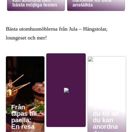
kan anordna den
händelse för dina
bästa möjliga festen
anställda
Bästa utomhusmöblerna från Jula – Hängstolar,
loungeset och mer!
Från
Så ser
tapas till
du till att
paella:
du kan
En resa
anordna