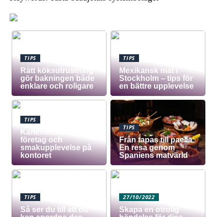
TIPS
TIPS
Rätt köksutrustning
Mexikansk mat i
gör bakningen både
Stockholm – tips för
enklare och roligare
en bättre upplevelse
TIPS
TIPS
Kaffemaskin för
företag och
Från tapas till paella:
smakupplevelse på
En resa genom
kontoret
Spaniens matvärld
TIPS
27/10/2022
Så ser du till att du
Skapa en otrolig