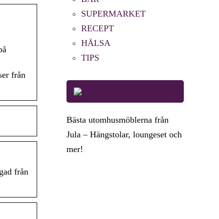
SUPERMARKET
RECEPT
HÄLSA
på
TIPS
ser från
Bästa utomhusmöblerna från
Jula – Hängstolar, loungeset och
mer!
gad från