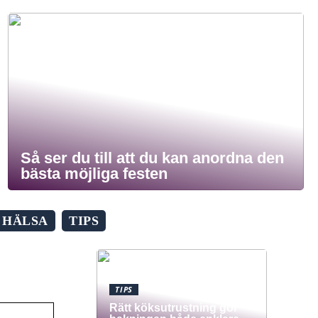
Så ser du till att du kan anordna den
bästa möjliga festen
HÄLSA
TIPS
TIPS
Rätt köksutrustning gör