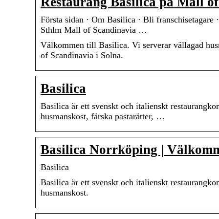
Restaurang Basilica på Mall o
Första sidan · Om Basilica · Bli franschisetagare 
Sthlm Mall of Scandinavia …
Välkommen till Basilica. Vi serverar vällagad husm
of Scandinavia i Solna.
Basilica
Basilica är ett svenskt och italienskt restaurangko
husmanskost, färska pastarätter, …
Basilica Norrköping | Välkomme
Basilica
Basilica är ett svenskt och italienskt restaurangko
husmanskost.