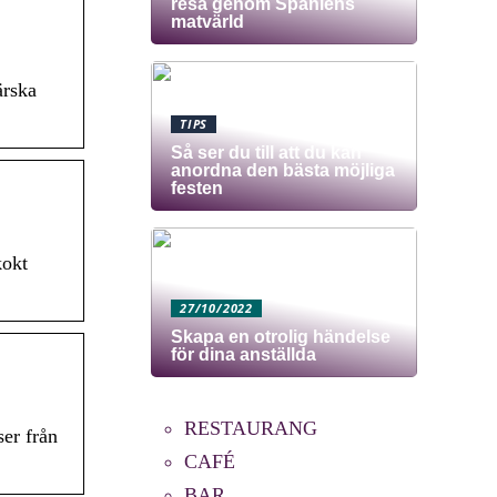
resa genom Spaniens
matvärld
ärska
TIPS
Så ser du till att du kan
anordna den bästa möjliga
festen
kokt
27/10/2022
Skapa en otrolig händelse
för dina anställda
RESTAURANG
ser från
CAFÉ
BAR