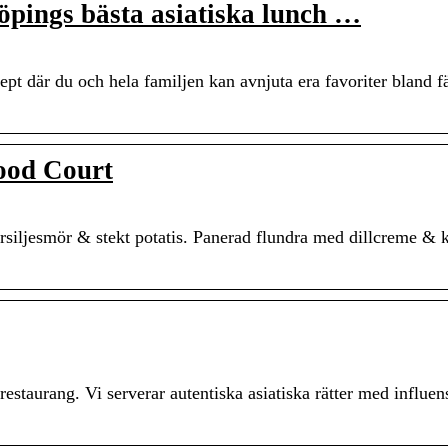
öpings bästa asiatiska lunch …
cept där du och hela familjen kan avnjuta era favoriter bland f
ood Court
ersiljesmör & stekt potatis. Panerad flundra med dillcreme & 
estaurang. Vi serverar autentiska asiatiska rätter med influen