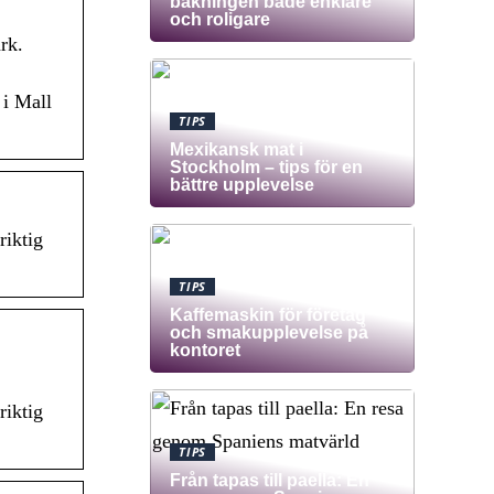
bakningen både enklare
och roligare
rk.
 i Mall
TIPS
Mexikansk mat i
Stockholm – tips för en
bättre upplevelse
riktig
TIPS
Kaffemaskin för företag
och smakupplevelse på
kontoret
riktig
TIPS
Från tapas till paella: En