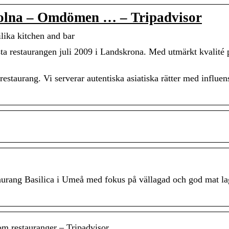
na – Omdömen … – Tripadvisor
lika kitchen and bar
rsta restaurangen juli 2009 i Landskrona. Med utmärkt kvalité 
estaurang. Vi serverar autentiska asiatiska rätter med influen
taurang Basilica i Umeå med fokus på vällagad och god mat la
estauranger – Tripadvisor