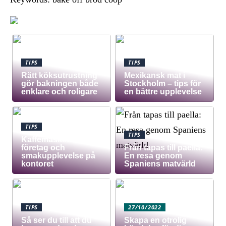
TIPS
TIPS
Rätt köksutrustning
Mexikansk mat i
gör bakningen både
Stockholm – tips för
enklare och roligare
en bättre upplevelse
TIPS
TIPS
Kaffemaskin för
företag och
Från tapas till paella:
smakupplevelse på
En resa genom
kontoret
Spaniens matvärld
TIPS
27/10/2022
Så ser du till att du
Skapa en otrolig