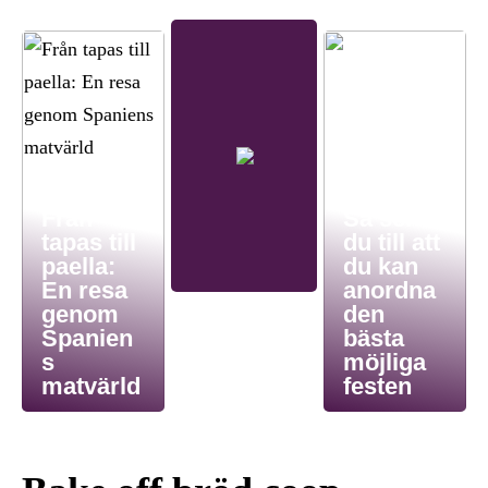
Från
Så ser
tapas till
du till att
paella:
du kan
En resa
anordna
genom
den
Spanien
bästa
s
möjliga
matvärld
festen