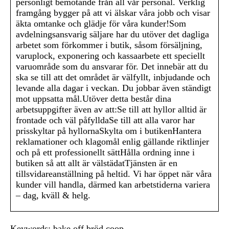
personligt bemötande från all vår personal. Verklig
framgång bygger på att vi älskar våra jobb och visar
äkta omtanke och glädje för våra kunder!Som
avdelningsansvarig säljare har du utöver det dagliga
arbetet som förkommer i butik, såsom försäljning,
varuplock, exponering och kassaarbete ett speciellt
varuområde som du ansvarar för. Det innebär att du
ska se till att det området är välfyllt, inbjudande och
levande alla dagar i veckan. Du jobbar även ständigt
mot uppsatta mål.Utöver detta består dina
arbetsuppgifter även av att:Se till att hyllor alltid är
frontade och väl påfylldaSe till att alla varor har
prisskyltar på hyllornaSkylta om i butikenHantera
reklamationer och klagomål enlig gällande riktlinjer
och på ett professionellt sättHålla ordning inne i
butiken så att allt är välstädatTjänsten är en
tillsvidareanställning på heltid. Vi har öppet när våra
kunder vill handla, därmed kan arbetstiderna variera
– dag, kväll & helg.
Keywords: bake off bröd coop