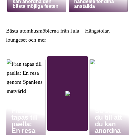
kan anordna den
händelse för dina
bästa möjliga festen
anställda
Bästa utomhusmöblerna från Jula – Hängstolar,
loungeset och mer!
Från
Så ser
tapas till
du till att
paella:
du kan
En resa
anordna