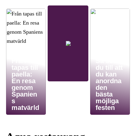
Från
Så ser
tapas till
du till att
paella:
du kan
En resa
anordna
genom
den
Spanien
bästa
s
möjliga
matvärld
festen