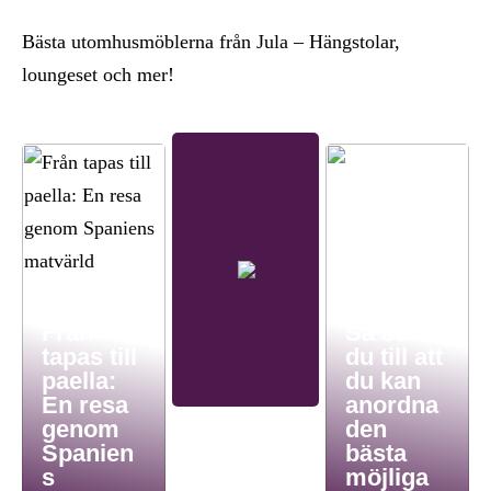
Bästa utomhusmöblerna från Jula – Hängstolar,
loungeset och mer!
Från
Så ser
tapas till
du till att
paella:
du kan
En resa
anordna
genom
den
Spanien
bästa
s
möjliga