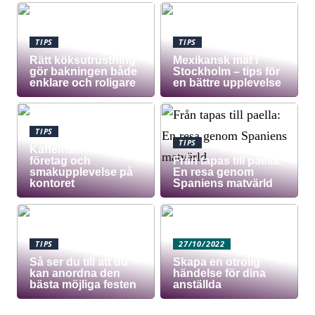
TIPS
TIPS
Rätt köksutrustning
Mexikansk mat i
gör bakningen både
Stockholm – tips för
enklare och roligare
en bättre upplevelse
TIPS
TIPS
Kaffemaskin för
företag och
Från tapas till paella:
smakupplevelse på
En resa genom
kontoret
Spaniens matvärld
TIPS
27/10/2022
Så ser du till att du
Skapa en otrolig
kan anordna den
händelse för dina
bästa möjliga festen
anställda