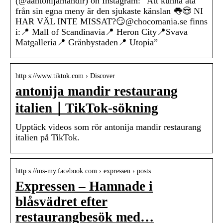
(@aantonijamandir) on Instagram: “Att kunna äta
från sin egna meny är den sjukaste känslan 👅😍 NI
HAR VÄL INTE MISSAT?😏@chocomania.se finns
i:📍 Mall of Scandinavia📍 Heron City📍Svava
Matgalleria📍 Gränbystaden📍 Utopia”
http s://www.tiktok.com › Discover
antonija mandir restaurang
italien｜TikTok-sökning
Upptäck videos som rör antonija mandir restaurang
italien på TikTok.
http s://ms-my.facebook.com › expressen › posts
Expressen – Hamnade i
blåsvädret efter
restaurangbesök med…