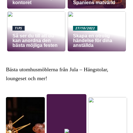
kontoret
Spaniens matvärld
TIPS
27/10/2022
Så ser du till att du
Skapa en otrolig
kan anordna den
händelse för dina
bästa möjliga festen
anställda
Bästa utomhusmöblerna från Jula – Hängstolar,
loungeset och mer!