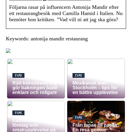
Följarna rasar på influencern Antonija Mandir efter
ett restaurangbesök med Camilla Hamid i Italien. Nu
bemöter hon kritiken. ”Vad vill ni att jag ska göra?
Keywords: antonija mandir restaurang
TIPS
TIPS
Rätt köksutrustning
Mexikansk mat i
gör bakningen både
Stockholm – tips för
enklare och roligare
en bättre upplevelse
TIPS
TIPS
Kaffemaskin för
företag och
Från tapas till paella:
smakupplevelse på
En resa genom