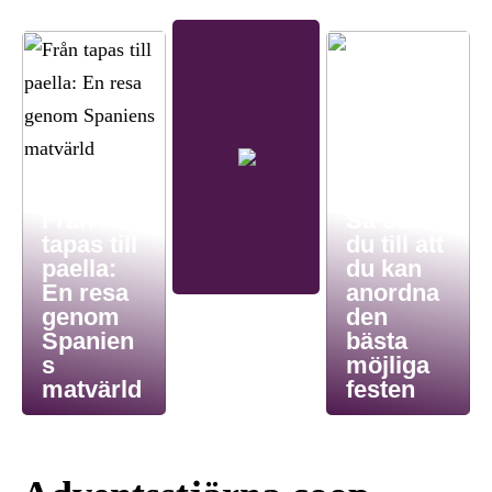
Från
Så ser
tapas till
du till att
paella:
du kan
En resa
anordna
genom
den
Spanien
bästa
s
möjliga
matvärld
festen