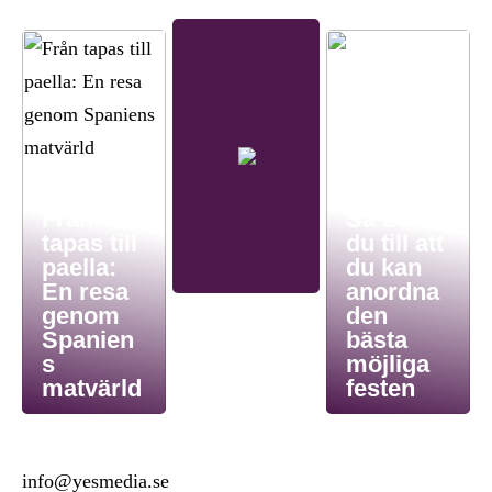
Från
Så ser
tapas till
du till att
paella:
du kan
En resa
anordna
genom
den
Spanien
bästa
s
möjliga
matvärld
festen
info@yesmedia.se