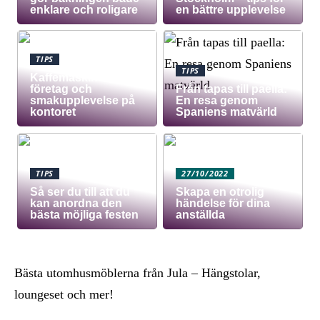
enklare och roligare
en bättre upplevelse
TIPS
TIPS
Kaffemaskin för
företag och
Från tapas till paella:
smakupplevelse på
En resa genom
kontoret
Spaniens matvärld
TIPS
27/10/2022
Så ser du till att du
Skapa en otrolig
kan anordna den
händelse för dina
bästa möjliga festen
anställda
Bästa utomhusmöblerna från Jula – Hängstolar,
loungeset och mer!